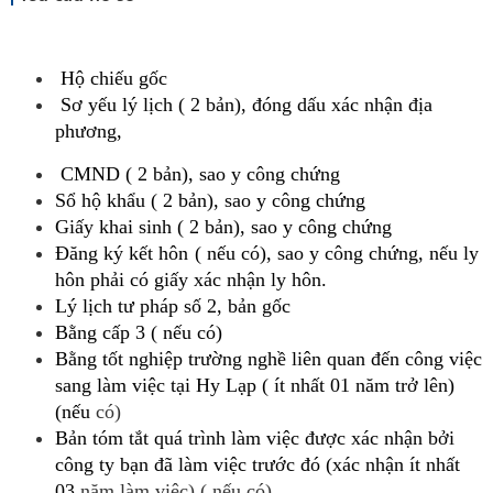
Hộ
chiếu
gốc
Sơ
yếu
lý
lịch
(
2
bản),
đóng
dấu
xác
nhận
địa
phương,
CMND
(
2
bản),
sao
y
công
chứng
Sổ
hộ
khẩu
(
2
bản),
sao
y
công
chứng
G
iấy
khai
sinh
(
2
bản),
sao
y
công
chứng
Đă
ng
ký
kế
t
hôn
(
n
ếu
có),
sao
y
công
chứng,
nếu
ly
hôn
phải
có
giấy
xác
nhận
ly
hôn.
Lý
lị
c
h
tư
pháp
số
2,
bản
gốc
Bằ
ng
cấp
3
(
nếu
có)
Bằng
tốt
nghiệp
trường
nghề
liên
quan
đến
công
việc
sang
làm
việc
tại
Hy
Lạp
(
ít
nhất
01
năm
trở
l
ên)
(nếu
có)
Bản
tóm
tắt
quá
trình
làm
việc
được
xác
nhận
bởi
công
ty
bạn
đã
làm
việc
trước
đó
(xác
nhận
ít
nhất
03
năm làm việc) ( nếu có)