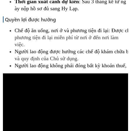
Thời
gian
xuất
cảnh
dự
kiến
:
Sau
3
tháng
kể
từ
ng
ày
nộp
hồ
sơ
đủ
sang
Hy
Lạp.
Quyền lợi được hưởng
Chế
độ
ăn
uống,
nơi
ở
và
phương
tiện
đi
lại:
Được
ch
phương tiện đi lại miễn phí từ nơi ở đến nơi làm
việc.
Người
lao
động
được
hưởng
các
chế
độ
khám
chữa
bệ
và quy định của Chủ sử dụng.
Ngư
ời
lao
động
kh
ông
ph
ả
i
đóng
bất
kỳ
khoản
thuế,
p