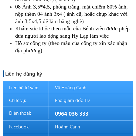
08
Ảnh
3,5*4,5,
phông
trắng,
mặt
chiếm
80%
ảnh,
nộp
thêm
04
ảnh
3x4
(
ảnh
cũ,
hoặc
chụp
khác
với
ảnh
3,5x4,5 để làm bằng nghề)
Khám
sức
khỏe
theo
mẫu
của
Bệnh
viện
được
phép
đưa
người
lao
động
sang
Hy
Lạp
làm
việc
Hồ
sơ
công
ty
(th
eo
mẫu
của
công
ty
xin
xác
nhận
địa
phương)
Liên hệ đăng ký
Liên hệ tư vấn:
Vũ Hoàng Canh
Chức vụ:
Phó giám đốc TD
Điện thoại:
0964 036 333
Facebook:
Hoàng Canh