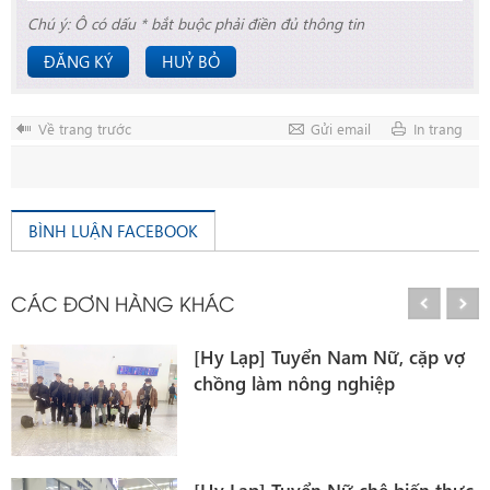
Chú ý: Ô có dấu * bắt buộc phải điền đủ thông tin
ĐĂNG KÝ
HUỶ BỎ
Về trang trước
Gửi email
In trang
BÌNH LUẬN FACEBOOK
CÁC ĐƠN HÀNG KHÁC
[Hy Lạp] Tuyển Nam Nữ, cặp vợ
chồng làm nông nghiệp