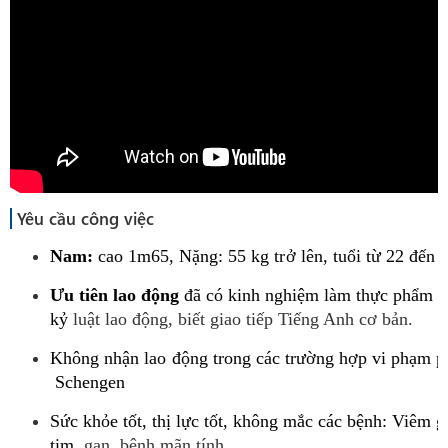
Yêu cầu công việc
Na
m:
cao
1m65,
Nặ
n
g:
55
kg
trở
lên,
tuổi
từ
22
đến
4
Ưu
tiên
lao
động
đã
có
kinh
nghiệm
làm
thực
phẩm
v
kỷ
luật lao động, biết giao tiếp Tiếng Anh cơ bản.
Kh
ông
nh
ận
lao
độ
ng
tr
ong
các
tr
ườ
ng
hợp
vi
phạm
p
Schengen
Sức
khỏe
tốt,
thị
lực
tốt,
không
mắc
các
bệnh:
Viêm
g
tim,
gan, bệnh mãn tính.