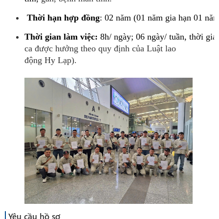
Thời
hạn
hợp
đồng
:
02
năm
(01
năm
gia
hạn
01
năm
Thời
gian
làm
việc:
8h/
ngày;
06
ngày/
tuần,
thời
gia
ca được hưởng theo quy định của Luật lao
động Hy Lạp).
Yêu cầu hồ sơ