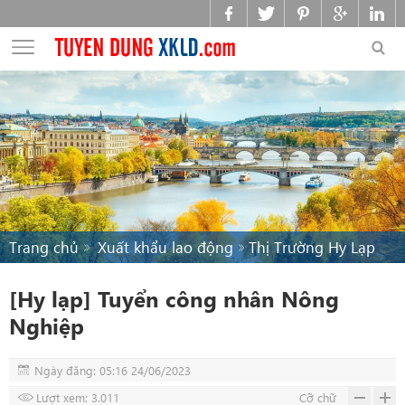
Trang chủ
Xuất khẩu lao động
Thị Trường Hy Lạp
[Hy lạp] Tuyển công nhân Nông
Nghiệp
Ngày đăng: 05:16 24/06/2023
Lượt xem: 3.011
Cỡ chữ