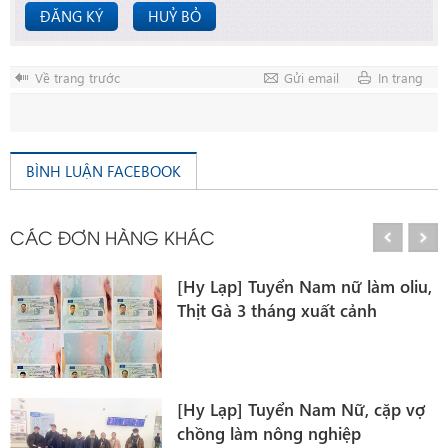
ĐĂNG KÝ
HUỶ BỎ
Về trang trước
Gửi email
In trang
BÌNH LUẬN FACEBOOK
CÁC ĐƠN HÀNG KHÁC
,
[Hy Lạp] Tuyển Nữ chê biến thực
phẩm Oliu