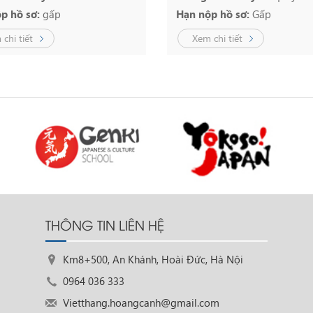
p hồ sơ:
gấp
Hạn nộp hồ sơ:
Gấp
chi tiết
Xem chi tiết
THÔNG TIN LIÊN HỆ
Km8+500, An Khánh, Hoài Đức, Hà Nội
0964 036 333
Vietthang.hoangcanh@gmail.com