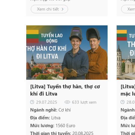
Xem chi tiết
Xem 
[Litva] Tuyển thợ hàn, thợ cơ
[Litv
khí đi Litva
mặc l
29.07.2025
633 lượt xem
28.0
Ngành nghề:
Cơ khí
Ngành
Địa điểm:
Litva
Địa đi
Mức lương:
1560 Euro
Mức l
Thời gian thi tuyển:
20.08.2025
Thời g