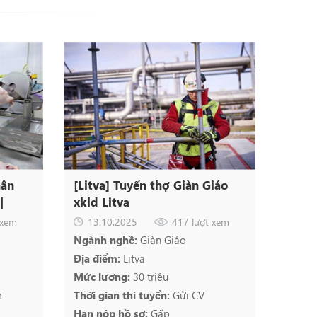
hân
[Litva] Tuyển thợ Giàn Giáo
|
xkld Litva
 ăn ở
 xem
13.10.2025
417 lượt xem
Ngành nghề:
Giàn Giáo
Địa điểm:
Litva
Mức lương:
30 triệu
m
Thời gian thi tuyển:
Gửi CV
Hạn nộp hồ sơ:
Gấp