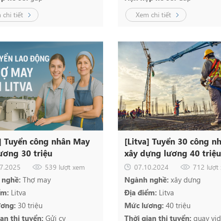
chi tiết
Xem chi tiết
a] Tuyển công nhân May
[Litva] Tuyển 30 công n
ương 30 triệu
xây dựng lương 40 triệu
7.2025
539 lượt xem
07.10.2024
712 lượt
 nghề:
Thợ may
Ngành nghề:
xây dưng
ểm:
Litva
Địa điểm:
Litva
ương:
30 triệu
Mức lương:
40 triệu
ian thi tuyển:
Gửi cv
Thời gian thi tuyển:
quay vi