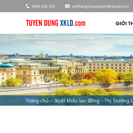
0964 036 333
vietthang.hoangcanh@gmail.com
GIỚI T
Trang chủ
Xuất khẩu lao động
Thị Trường L