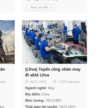
Xem chi tiết
hân
[Litva] Tuyển công nhân may
đi xkld Litva
 xem
04.01.2022
1729 lượt xem
Ngành nghề:
May
Địa điểm:
Litva
Mức lương:
100 EURO
deo
Thời gian thi tuyển:
14.01.2021