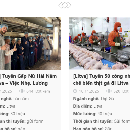
a] Tuyển Gấp Nữ Hái Nấm
[Litva] Tuyển 50 công n
tva – Việc Nhẹ, Lương
chế biến thịt gà đi Litva 
0–40 Triệu!
Lương cao, hỗ trợ visa &
1.2025
644 lượt xem
10.11.2025
520 lượt
 nghề:
hái nấm
Ngành nghề:
Thịt Gà
ểm:
Litva
Địa điểm:
Litva
ương:
30 triệu
Mức lương:
40 triệu
ian thi tuyển:
gửi form
Thời gian thi tuyển:
Gửi for
p hồ sơ:
gấp
Hạn nộp hồ sơ:
Gấp