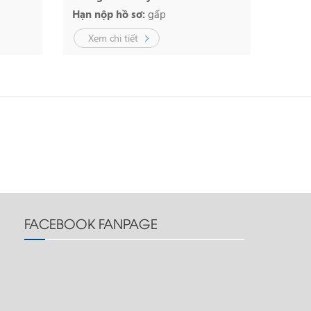
Hạn nộp hồ sơ:
gấp
Xem chi tiết
FACEBOOK FANPAGE