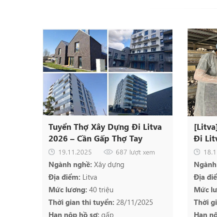
Tuyển Thợ Xây Dựng Đi Litva
[Litv
2026 – Cần Gấp Thợ Tay
Đi Li
Nghề, Việc Ổn Định, Thu
Cao 3
19.11.2025
687 lượt xem
18.1
Nhập Cao
Ngành nghề:
Xây dựng
Ngành
Địa điểm:
Litva
Địa đi
Mức lương:
40 triệu
Mức l
Thời gian thi tuyển:
28/11/2025
Thời g
Hạn nộp hồ sơ:
gấp
Hạn nộ