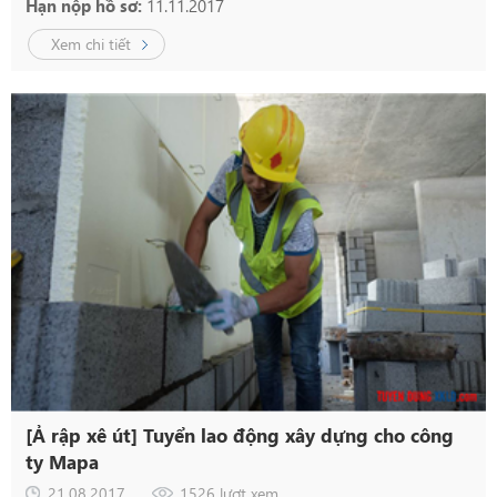
Hạn nộp hồ sơ:
11.11.2017
Xem chi tiết
[Ả rập xê út] Tuyển lao động xây dựng cho công
ty Mapa
21.08.2017
1526 lượt xem