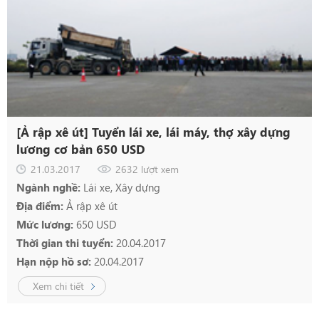
[Ả rập xê út] Tuyển lái xe, lái máy, thợ xây dựng
lương cơ bản 650 USD
21.03.2017
2632 lượt xem
Ngành nghề:
Lái xe, Xây dựng
Địa điểm:
Ả rập xê út
Mức lương:
650 USD
Thời gian thi tuyển:
20.04.2017
Hạn nộp hồ sơ:
20.04.2017
Xem chi tiết