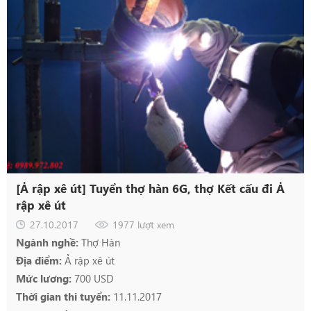
[Ả rập xê út] Tuyển thợ hàn 6G, thợ Kết cấu đi Ả
rập xê út
27.10.2017
1977 lượt xem
Ngành nghề:
Thợ Hàn
Địa điểm:
Ả rập xê út
Mức lương:
700 USD
Thời gian thi tuyển:
11.11.2017