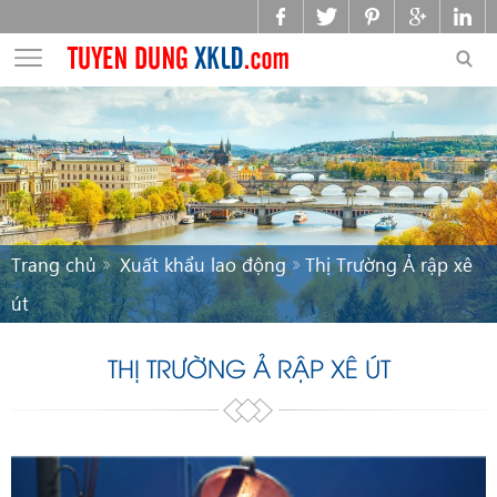
Trang chủ
Xuất khẩu lao động
Thị Trường Ả rập xê
út
THỊ TRƯỜNG Ả RẬP XÊ ÚT