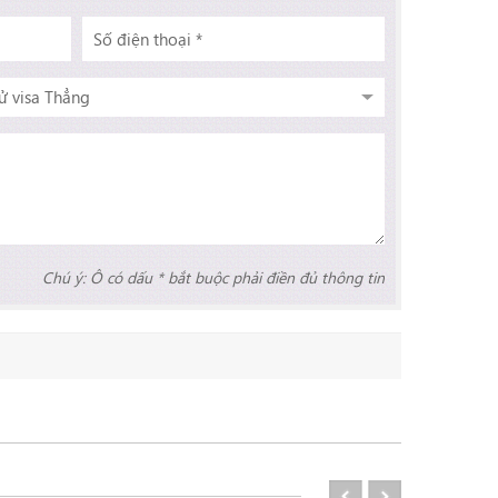
Chú ý: Ô có dấu * bắt buộc phải điền đủ thông tin