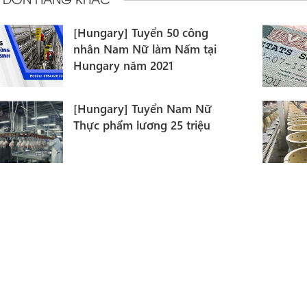
[Hungary] Cần Công nhân
Xây Dưng, SX túi Nilon, Nữ
Xúc xích
[Hungary] Tuyển Nam công
nhân làm Gốm Sứ đi Hungary