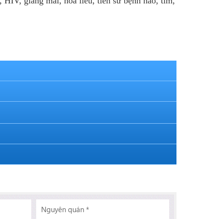
 HIV, giang mai, hoa liễu, tiền sử bệnh não, tim,