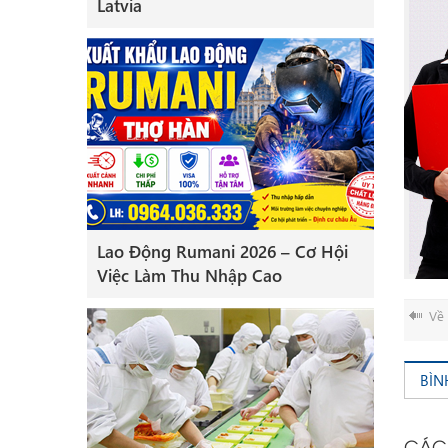
Latvia
Lao Động Rumani 2026 – Cơ Hội
Việc Làm Thu Nhập Cao
Về 
BÌN
CÁC