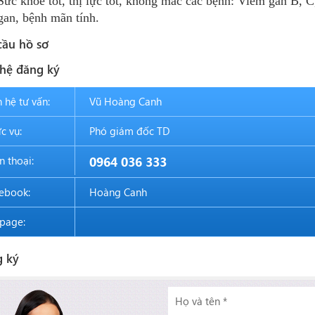
Sức khoẻ tốt, thị lực tốt, không mắc các bệnh: Viêm gan B, C,
gan, bệnh mãn tính.
cầu hồ sơ
 hệ đăng ký
n hệ tư vấn:
Vũ Hoàng Canh
c vụ:
Phó giám đốc TD
n thoại:
0964 036 333
ebook:
Hoàng Canh
page:
 ký