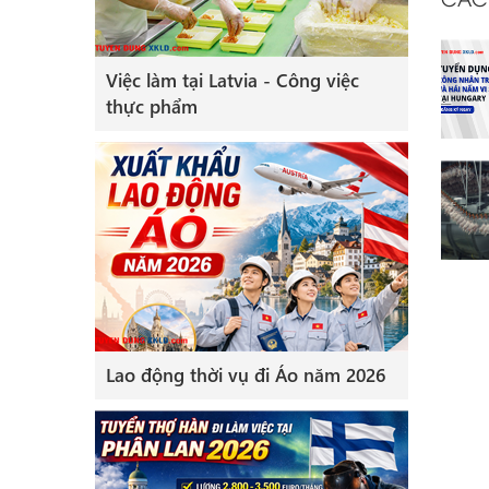
[Hungary] Tuyển 50 công
nhân Nam Nữ làm Nấm tại
Việc làm tại Latvia - Công việc
Hungary năm 2021
thực phẩm
[Hungary] Tuyển Nam Nữ
Thực phẩm lương 25 triệu
Lao động thời vụ đi Áo năm 2026