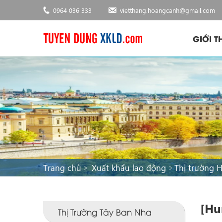
0964 036 333
vietthang.hoangcanh@gmail.com
GIỚI T
Trang chủ
Xuất khẩu lao động
Thị trường 
[Hu
Thị Trường Tây Ban Nha