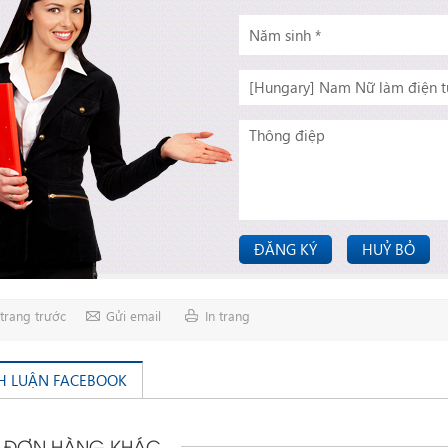
ĐĂNG KÝ
HUỶ BỎ
trang trước
Gửi email
In trang
H LUẬN FACEBOOK
 ĐƠN HÀNG KHÁC