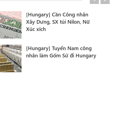
[Hungary] Tuyển 100 thợ xây
dựng,kỹ sư đi Hungary
[Hungary] Cơ hội việc làm tại
Châu Âu