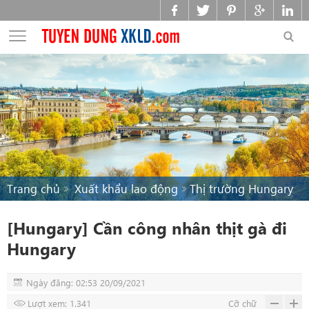
Trang chủ
Xuất khẩu lao động
Thị trường Hungary
[Hungary] Cần công nhân thịt gà đi
Hungary
Ngày đăng: 02:53 20/09/2021
Lượt xem: 1.341
Cỡ chữ