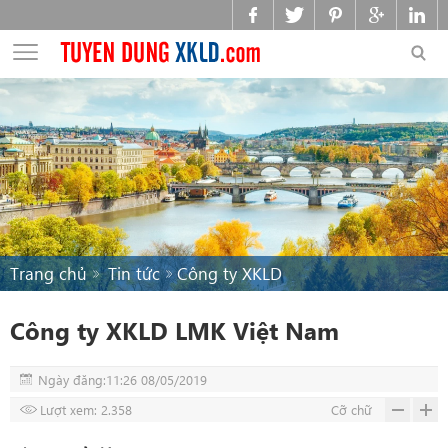
Trang chủ
Tin tức
Công ty XKLD
Công ty XKLD LMK Việt Nam
Ngày đăng:11:26 08/05/2019
Lượt xem: 2.358
Cỡ chữ