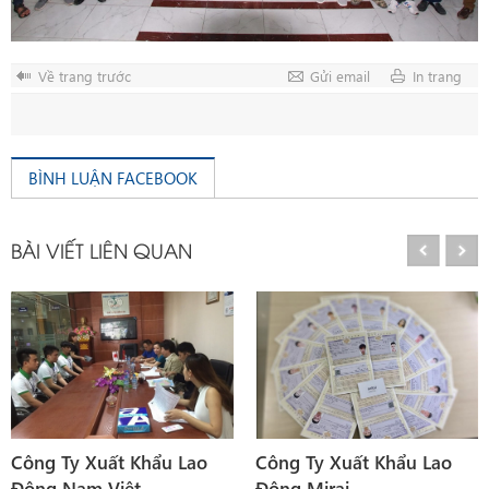
Về trang trước
Gửi email
In trang
BÌNH LUẬN FACEBOOK
BÀI VIẾT LIÊN QUAN
Công Ty Xuất Khẩu Lao
Công Ty Xuất Khẩu Lao
Động Nam Việt
Động Mirai