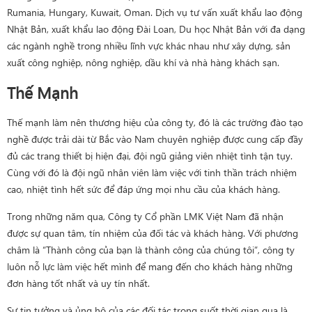
Rumania, Hungary, Kuwait, Oman. Dịch vụ tư vấn xuất khẩu lao động
Nhật Bản, xuất khẩu lao động Đài Loan, Du học Nhật Bản với đa dạng
các ngành nghề trong nhiều lĩnh vực khác nhau như xây dựng, sản
xuất công nghiệp, nông nghiệp, dầu khí và nhà hàng khách sạn.
Thế Mạnh
Thế mạnh làm nên thương hiệu của công ty, đó là các trường đào tạo
nghề được trải dài từ Bắc vào Nam chuyên nghiệp được cung cấp đầy
đủ các trang thiết bị hiện đại, đội ngũ giảng viên nhiệt tình tận tụy.
Cùng với đó là đội ngũ nhân viên làm việc với tinh thần trách nhiệm
cao, nhiệt tình hết sức để đáp ứng mọi nhu cầu của khách hàng.
Trong những năm qua, Công ty Cổ phần LMK Việt Nam đã nhận
được sự quan tâm, tín nhiệm của đối tác và khách hàng. Với phương
châm là “Thành công của bạn là thành công của chúng tôi”, công ty
luôn nỗ lực làm việc hết mình để mang đến cho khách hàng những
đơn hàng tốt nhất và uy tín nhất.
Sự tin tưởng và ủng hộ của các đối tác trong suốt thời gian qua là