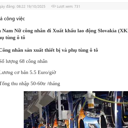
ày đăng: 08:22 19/10/2025
Lượt xem: 731
ả công việc
 Nam Nữ công nhân đi Xuất khẩu lao động Slovakia (XKL
hụ tùng ô tô
Công nhân sản xuất thiết bị và phụ tùng ô tô
Số lượng 68 công nhân
Lương cơ bản 5.5 Euro/giờ
Tổng thu nhập 50-60tr /tháng