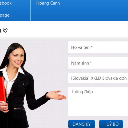
ebook:
Hoàng Canh
page:
 ký
ĐĂNG KÝ
HUỶ BỎ