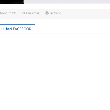
trang trước
Gửi email
In trang
H LUẬN FACEBOOK