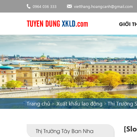
0964 036 333
vietthang.hoangcanh@gmail.com
GIỚI T
Trang chủ
Xuất khẩu lao động
Thi Trường S
[Sl
Thị Trường Tây Ban Nha