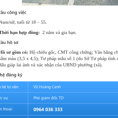
cầu công việc
Nam/nữ, tuổi từ 18 – 55.
Thời hạn hợp đồng:
2 năm và gia hạn.
cầu hồ sơ
Hồ sơ gồm có:
Hộ chiếu gốc, CMT công chứng; Văn bằng ch
sẫm màu (3,5 x 4,5); Tư pháp mẫu số 1 (do Sở Tư pháp tỉnh 
dấu giáp lai ảnh và xác nhận của UBND phường (xã).
 hệ đăng ký
n hệ tư vấn:
Vũ Hoàng Canh
c vụ:
Phó giám đốc TD
n thoại:
0964 036 333