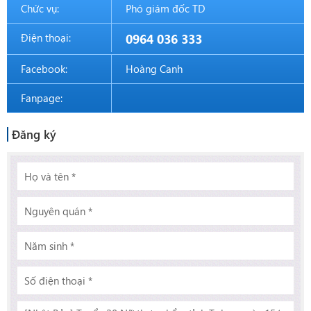
Chức vụ:
Phó giám đốc TD
Điện thoại:
0964 036 333
Facebook:
Hoàng Canh
Fanpage:
Đăng ký