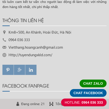
tôi luôn cam kết tư vấn cho người lao động đi làm việc với những
đơn hàng tốt nhất, chi phí thấp nhất.
THÔNG TIN LIÊN HỆ
Km8+500, An Khánh, Hoài Đức, Hà Nội
0964 036 333
Vietthang.hoangcanh@gmail.com
Http://tuyendungxkld.com/
CHAT ZALO
FACEBOOK FANPAGE
CHAT FACEBOOK
HOTLINE:
0964 036 333
Đang online: 21
Tổng truy cập: 3.576.509