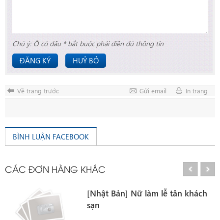
Chú ý: Ô có dấu * bắt buộc phải điền đủ thông tin
ĐĂNG KÝ
HUỶ BỎ
Về trang trước
Gửi email
In trang
BÌNH LUẬN FACEBOOK
CÁC ĐƠN HÀNG KHÁC
[Nhật Bản] Nữ làm lễ tân khách
sạn