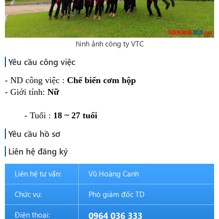
hình ảnh công ty VTC
Yêu cầu công việc
- ND công việc : 
Chế biến cơm hộp
- Giới tính: 
Nữ
	- Tuổi : 
18 ~ 27 tuổi
Yêu cầu hồ sơ
Liên hệ đăng ký
Liên hệ tư vấn:
Vũ Hoàng Canh
Chức vụ:
Phó giám đốc TD
Điện thoại:
0964 036 333