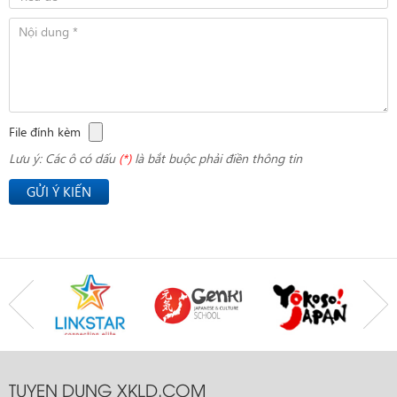
File đính kèm
Lưu ý: Các ô có dấu
(*)
là bắt buộc phải điền thông tin
GỬI Ý KIẾN
TUYEN DUNG XKLD.COM