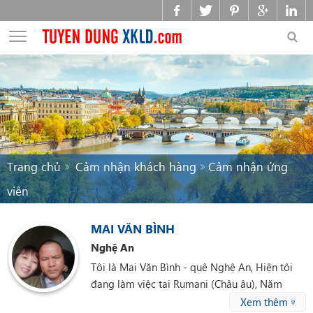
Trang chủ
Cảm nhận khách hàng
Cảm nhận ứng
viên
MAI VĂN BÌNH
Nghệ An
Tôi là Mai Văn Bình - quê Nghệ An, Hiện tôi
đang làm việc tai Rumani (Châu âu), Năm
2017 được công ty đưa sang làm việc tai công
Xem thêm