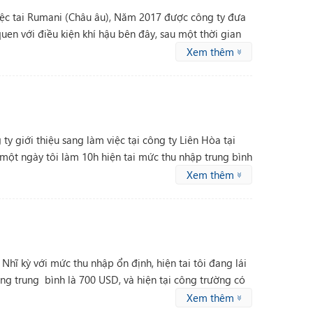
việc tai Rumani (Châu âu), Năm 2017 được công ty đưa
quen với điều kiện khí hậu bên đây, sau một thời gian
 được ký lương 750 USD/tháng. Thu nhập bình quân của
Xem thêm
ông ty đã tạo điều kiện cho tôi cũng như lao động Việt
ty giới thiệu sang làm việc tại công ty Liên Hòa tại
, một ngày tôi làm 10h hiện tai mức thu nhập trung bình
Xem thêm
Nhĩ kỳ với mức thu nhập ổn định, hiện tai tôi đang lái
ơng trung bình là 700 USD, và hiện tại công trường có
Xem thêm