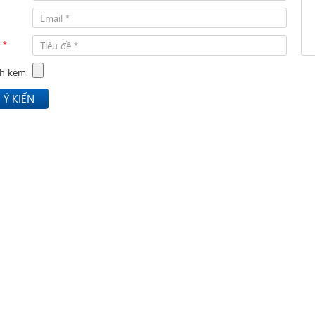
ề
*
nh kèm
 Ý KIẾN