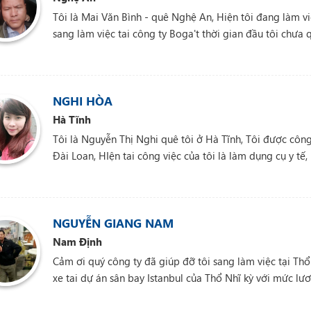
Tôi là Mai Văn Bình - quê Nghệ An, Hiện tôi đang làm 
sang làm việc tai công ty Boga't thời gian đầu tôi chưa 
sống tôi cảm thấy điều kiện bên này rất tốt, tôi đi làm
tôi là trên 20 triệu/ tháng. Tôi xin gửi lời cảm ơn tới c
Nam sang làm việc tại đất nước Rumani
NGHI HÒA
Hà Tĩnh
Tôi là Nguyễn Thị Nghi quê tôi ở Hà Tĩnh, Tôi được công 
Đài Loan, HIện tai công việc của tôi là làm dụng cụ y tế
của tôi là khoảng 20 triệu.
NGUYỄN GIANG NAM
Nam Định
Cảm ơi quý công ty đã giúp đỡ tôi sang làm việc tại Thổ 
xe tai dự án sân bay Istanbul của Thổ Nhĩ kỳ với mức lư
khoảng 500 anh em lái xe cũng đang làm việc tại đây.