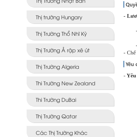
Thị Trường Nhật Bản
Quyề
- Lươ
Thị trường Hungary
Thị Trường Thổ Nhĩ Kỳ
Thị Trường Ả rập xê út
- Chế
Yêu 
Thị Trường Algeria
-
Yêu 
Thi Trường New Zealand
Thi Trường DuBai
Thị Trường Qatar
+ Kh
Các Thị Trường Khác
+ Khô