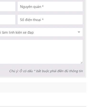
Chú ý: Ô có dấu * bắt buộc phải điền đủ thông tin