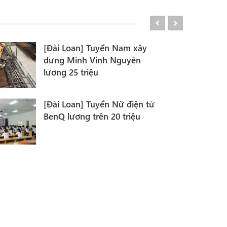
[Đài Loan] Tuyển Nam Ngân
thái - Nam Hàn Dẫn hưng -
Đài Loan
[Đài Loan] Tuyển nam nữ
Thần phong, Sơn thái đơn
hàng cực tốt tại Đài Loan