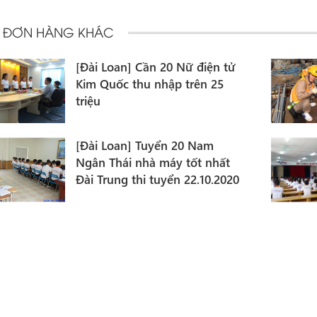
 ĐƠN HÀNG KHÁC
[Đài Loan] Tuyển Nam xây
dựng Căn Cơ Đài Loan
[Đài Loan] Tuyển 100 thợ xây
dựng đường cao tốc phí thấp