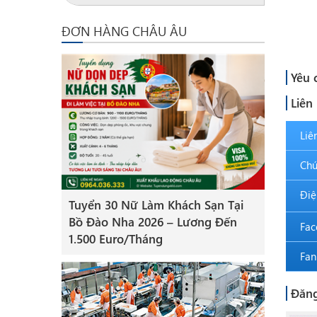
+ Kh
ĐƠN HÀNG CHÂU ÂU
+ K
Yêu 
Liên
Liê
Chứ
Điệ
Tuyển 30 Nữ Làm Khách Sạn Tại
Bồ Đào Nha 2026 – Lương Đến
Fac
1.500 Euro/Tháng
Fan
Đăng