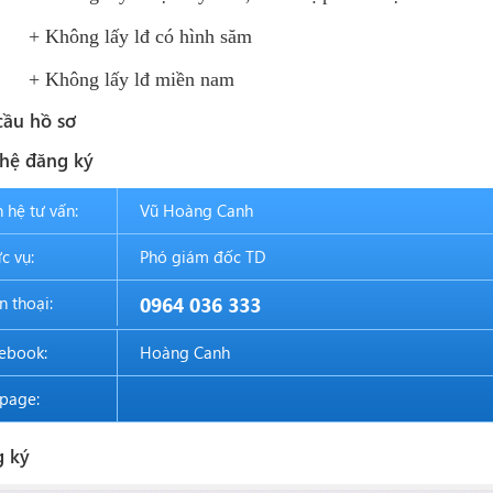
ông lấy lđ có hình săm
hông lấy lđ miền nam
cầu hồ sơ
 hệ đăng ký
n hệ tư vấn:
Vũ Hoàng Canh
c vụ:
Phó giám đốc TD
n thoại:
0964 036 333
ebook:
Hoàng Canh
page:
 ký