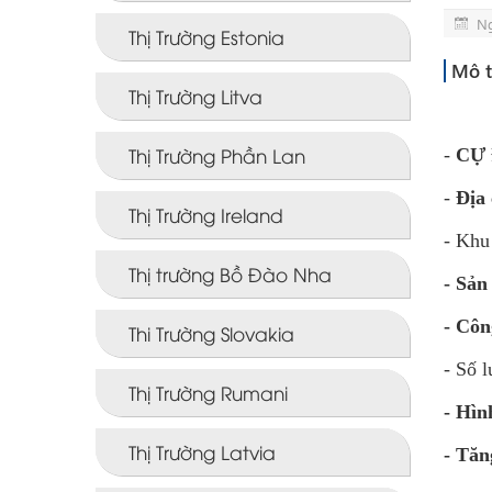
Ng
Thị Trường Estonia
Mô t
Thị Trường Litva
Thị Trường Phần Lan
-
CỰ 
-
Địa 
Thị Trường Ireland
- Khu
Thị trường Bồ Đào Nha
- Sản
- Côn
Thi Trường Slovakia
- Số 
Thị Trường Rumani
- Hìn
Thị Trường Latvia
- Tăn