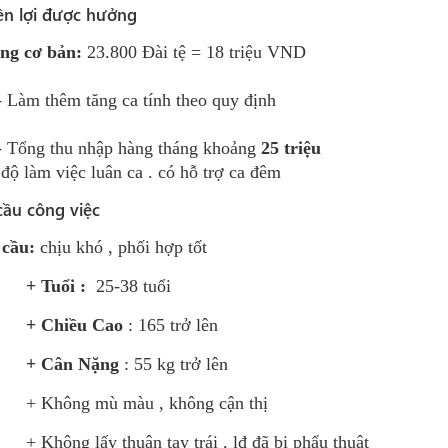
n lợi được hưởng
ng cơ bản:
 23.800 Đài tệ = 18 triệu VND
	- Làm thêm tăng ca tính theo quy định
	- Tổng thu nhập hàng tháng khoảng
 25 triệu
 độ làm việc luân ca . có hỗ trợ ca đêm
cầu công việc
cầu:
chịu khó , phối hợp tốt
+ Tuổi :
25-38 tuổi
+ Chiều Cao
: 165 trở lên
+ Cân Nặng
: 55 kg trở lên
ông mù màu , không cận thị
ng lấy thuận tay trái , lđ đã bị phẩu thuật