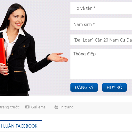
ĐĂNG KÝ
HUỶ BỎ
trang trước
Gửi email
In trang
H LUẬN FACEBOOK