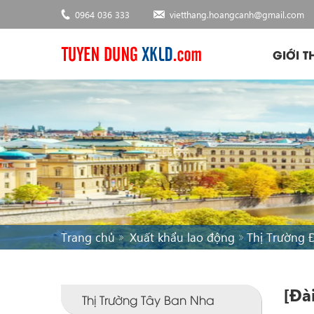
0964 036 333
vietthang.hoangcanh@gmail.com
GIỚI T
Trang chủ
Xuất khẩu lao động
Thị Trường 
[Đà
Thị Trường Tây Ban Nha