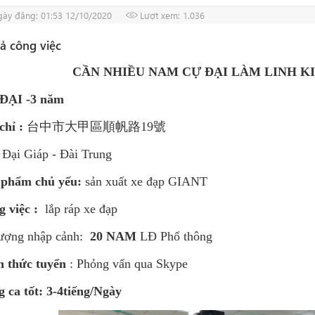
ày đăng: 01:53 12/10/2020
Lượt xem: 1.036
ả công việc
CẦN NHIỀU NAM CỰ ĐẠI LÀM LINH KI
ĐẠI -3 năm
chỉ :
台中市大甲區順帆路19號
 Đại Giáp - Đài Trung
 phẩm chủ yếu:
sản xuất xe đạp GIANT
g việc :
lắp ráp xe đạp
lượng nhập cảnh:
20 NAM
LĐ Phổ thông
h thức tuyển
: Phỏng vấn qua Skype
g ca tốt: 3-4tiếng/Ngày