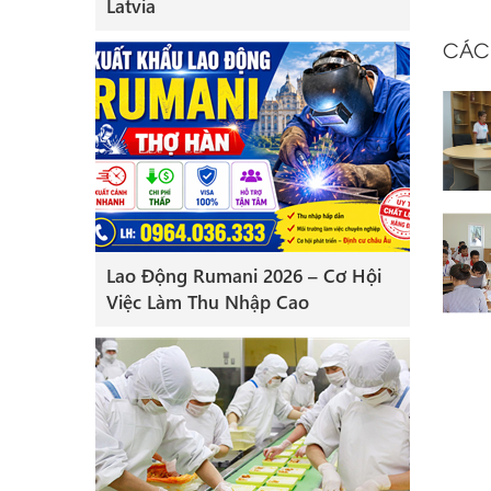
Latvia
CÁC
[Đài Loan] Tuyển Nam xây
dưng Minh Vinh Nguyên
lương 25 triệu
[Đài Loan] Tuyển Nữ điện tử
BenQ lương trên 20 triệu
Lao Động Rumani 2026 – Cơ Hội
Việc Làm Thu Nhập Cao