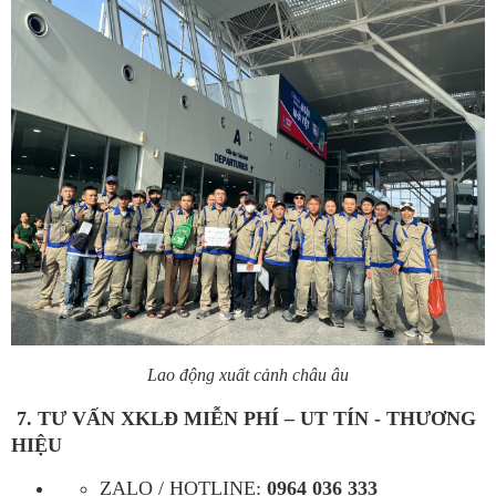
Lao động xuất cảnh châu âu
7.
TƯ VẤN XKLĐ MIỄN PHÍ – UT TÍN - THƯƠNG
HIỆU
ZALO / HOTLINE:
0964 036 333