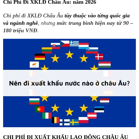
Chi Phí Đi XKLĐ Châu Âu: năm 2026
Chi phí đi XKLĐ Châu Âu
tùy thuộc vào từng quốc gia
và ngành nghề
, nhưng
mức trung bình hiện nay từ 90 –
180 triệu VNĐ
.
CHI PHÍ ĐI XUẤT KHẨU LAO ĐỘNG CHÂU ÂU