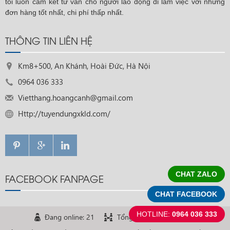
tôi luôn cam kết tư vấn cho người lao động đi làm việc với những
đơn hàng tốt nhất, chi phí thấp nhất.
THÔNG TIN LIÊN HỆ
Km8+500, An Khánh, Hoài Đức, Hà Nội
0964 036 333
Vietthang.hoangcanh@gmail.com
Http://tuyendungxkld.com/
CHAT ZALO
FACEBOOK FANPAGE
CHAT FACEBOOK
HOTLINE:
0964 036 333
Đang online: 21
Tổng truy cập: 3.573.702