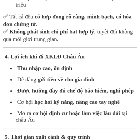
triệu
✅ Tất cả đều
có hợp đồng rõ ràng, minh bạch, có hóa
đơn chứng từ
.
✅
Không phát sinh chi phí bất hợp lý
, tuyệt đối không
qua môi giới trung gian.
4. Lợi ích khi đi XKLĐ Châu Âu
Thu nhập cao, ổn định
Dễ dàng
gửi tiền về cho gia đình
Được hưởng đầy đủ chế độ bảo hiểm, nghỉ phép
Cơ hội
học hỏi kỹ năng, nâng cao tay nghề
Mở ra
cơ hội định cư hoặc làm việc lâu dài
tại
châu Âu
5. Thời gian xuất cảnh & quy trình