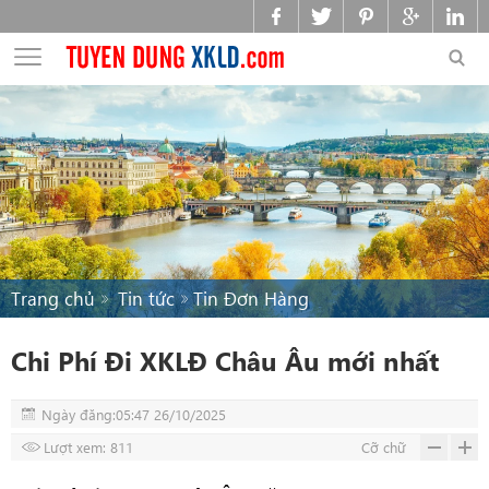
Trang chủ
Tin tức
Tin Đơn Hàng
Chi Phí Đi XKLĐ Châu Âu mới nhất
Ngày đăng:05:47 26/10/2025
Lượt xem: 811
Cỡ chữ