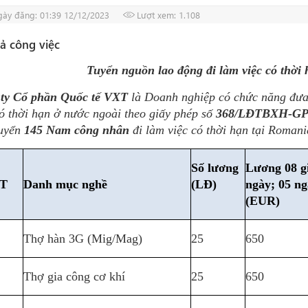
ày đăng: 01:39 12/12/2023
Lượt xem: 1.108
ả công việc
Tuyển nguồn lao động đi làm việc có thời
ty Cổ phần Quốc tế VXT
là Doanh nghiệp có chức năng đưa
có thời hạn ở nước ngoài theo giấy phép số
368/LĐTBXH-G
uyển
145 Nam công nhân
đi làm việc có thời hạn tại Romani
Số lương
Lương 08 g
T
Danh mục nghề
(LĐ)
ngày; 05 ng
(EUR)
Thợ hàn 3G (Mig/Mag)
25
650
Thợ gia công cơ khí
25
650