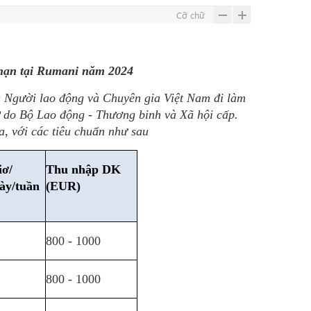
Cỡ chữ
 hạn tại Rumani năm 2024
 Người lao động và Chuyên gia Việt Nam đi làm
P
do Bộ Lao động - Thương binh và Xã hội cấp.
a, với các tiêu chuẩn như sau
iơ/
Thu nhập DK
ày/tuần
(EUR)
800 - 1000
800 - 1000