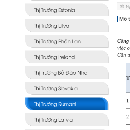
Ng
Thị Trường Estonia
Mô t
Thị Trường Litva
Thị Trường Phần Lan
Công 
việc 
Cần t
Thị Trường Ireland
Thị trường Bồ Đào Nha
T
Thi Trường Slovakia
1
Thị Trường Rumani
2
Thị Trường Latvia