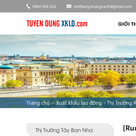
0964 036 333
vietthang.hoangcanh@gmail.com
GIỚI T
Trang chủ
Xuất khẩu lao động
Thị Trường 
[Ru
Thị Trường Tây Ban Nha