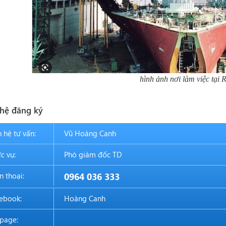
hình ảnh nơi làm việc tại
 hệ đăng ký
n hệ tư vấn:
Vũ Hoàng Canh
c vụ:
Phó giám đốc TD
n thoại:
0964 036 333
ebook:
Hoàng Canh
page: