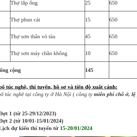
Thợ lắp ống
25
650
Thợ phun cát
15
650
Thợ sơn thân vỏ tàu
45
650
Thợ sơn máy chân không
10
650
ổng cộng
145
bổ túc nghề, thi tuyển, hồ sơ và tiến độ xuất cảnh:
ổ túc nghề tại công ty ở
Hà Nội ( công ty
miễn phí chỗ ở, lệ
Đợt 1 (từ 25-29/12/2023)
Đợt 2 (từ 10/01-15/01/2024)
Lịch dự kiến thi tuyển từ
15-20/01/2024