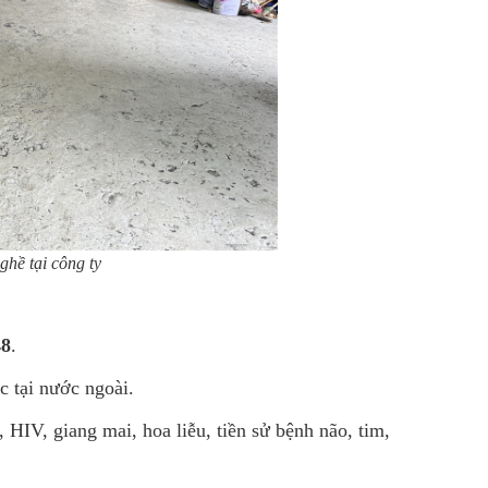
ghề tại công ty
48
.
c tại nước ngoài.
 HIV, giang mai, hoa liễu, tiền sử bệnh não, tim,