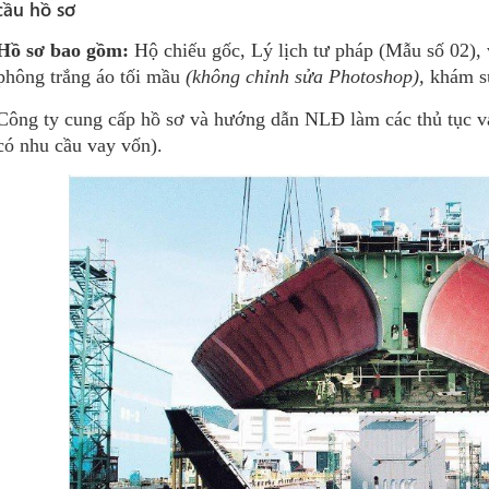
cầu hồ sơ
Hồ sơ bao gồm:
Hộ chiếu gốc, Lý lịch tư pháp (Mẫu số 02), 
phông trắng áo tối mầu
(không chỉnh sửa Photoshop),
khám sứ
Công ty cung cấp hồ sơ và hướng dẫn NLĐ làm các thủ tục 
có nhu cầu vay vốn).