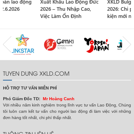
Xuất Khẩu Lao Động Đức
XKLD Bulgaria thời vụ
2026 – Thu Nhập Cao,
2026: Chi phí, lương, điều
Việc Làm Ổn Định
kiện mới nhất
TUYEN DUNG XKLD.COM
HỖ TRỢ TƯ VẤN MIỄN PHÍ
Phó Giám Đốc TD:
Mr Hoàng Canh
Với nhiều năm kinh nghiệm trong lĩnh vực tư vấn Lao Động, Chúng
tôi luôn cam kết tư vấn cho người lao động đi làm việc với những
đơn hàng tốt nhất, chi phí thấp nhất.
THÔNG TIN LIÊN HỆ