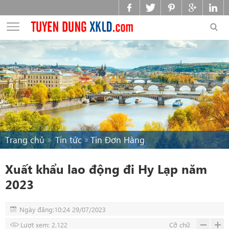
Trang chủ
Tin tức
Tin Đơn Hàng
Xuất khẩu lao động đi Hy Lạp năm
2023
Ngày đăng:10:24 29/07/2023
Lượt xem: 2.122
Cỡ chữ