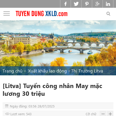
Trang chủ
Xuất khẩu lao động
Thị Trường Litva
[Litva] Tuyển công nhân May mặc
lương 30 triệu
Ngày đăng: 03:56 28/07/2025
Lượt xem: 543
Cỡ chữ