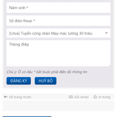
Chú ý: Ô có dấu * bắt buộc phải điền đủ thông tin
ĐĂNG KÝ
HUỶ BỎ
Về trang trước
Gửi email
In trang